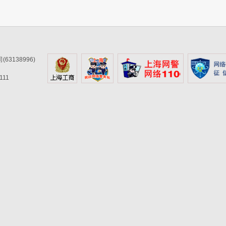
3138996)
11