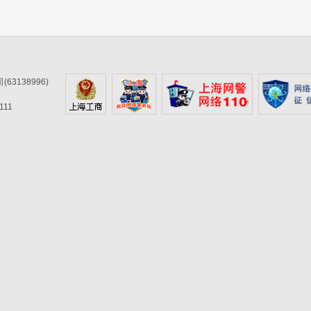
3138996)
11