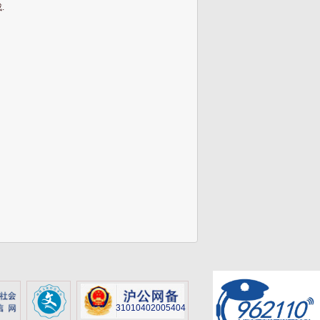
.
31010402005404