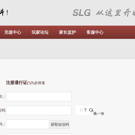
充值中心
玩家论坛
家长监护
客服中心
注册通行证
*
为必填项
(
)
机：
码:
换一张
码：