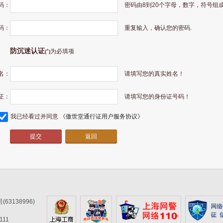
码：
密码由8到20个字母，数字，符号组成
码：
重复输入，确认您的密码.
防沉迷认证
*
为必填项
(
)
名：
请填写您的真实姓名！
证：
请填写您的身份证号码！
我已经看过并同意
《傲世堂通行证用户服务协议》
返回
3138996)
11