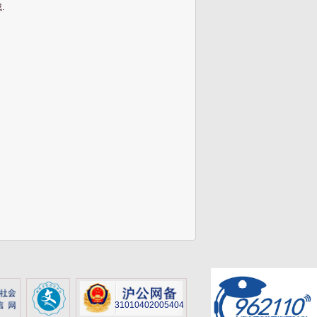
.
31010402005404