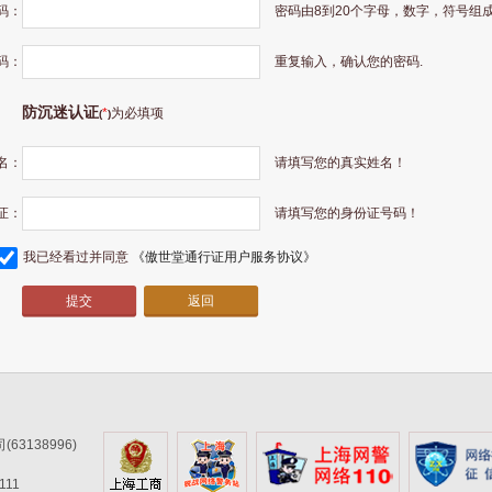
码：
密码由8到20个字母，数字，符号组成
码：
重复输入，确认您的密码.
防沉迷认证
*
为必填项
(
)
名：
请填写您的真实姓名！
证：
请填写您的身份证号码！
我已经看过并同意
《傲世堂通行证用户服务协议》
返回
3138996)
11