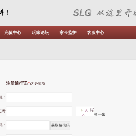
充值中心
玩家论坛
家长监护
客服中心
注册通行证
*
为必填项
(
)
机：
码:
换一张
码：